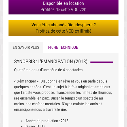
Disponible en location
Profitez de cette VOD 72h
Vous êtes abonnés Dieudosphere ?
Profitez de cette VOD en illimité
EN SAVOIR PLUS
FICHE TECHNIQUE
SYNOPSIS : L'ÉMANCIPATION (2018)
Quatrième opus d’une série de 4 spectacles.
« S'émanciper ». Dieudonné en rêve et vous en parle depuis
quelques années. C'est un sujet à la fois original et ambitieux
que l'artiste vous propose. Transcender les limites de l'humour,
rire ensemble, en paix. Briser, le temps d'un spectacle au
moins, nos chaînes mentales. N'ayez crainte les amis et
émancipons-nous à travers le rire.
Année de production : 2018
Durée : 1h15