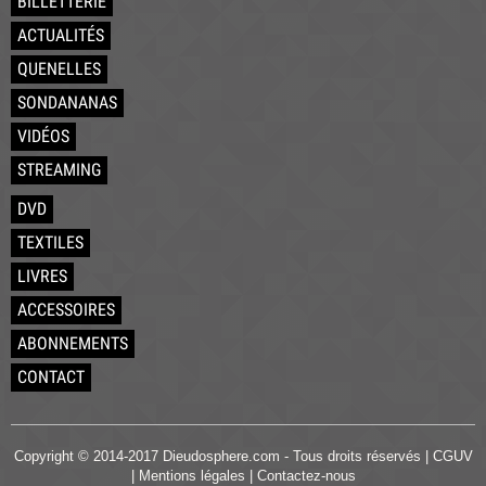
BILLETTERIE
ACTUALITÉS
QUENELLES
SONDANANAS
VIDÉOS
STREAMING
DVD
TEXTILES
LIVRES
ACCESSOIRES
ABONNEMENTS
CONTACT
Copyright © 2014-2017 Dieudosphere.com - Tous droits réservés |
CGUV
|
Mentions légales
|
Contactez-nous